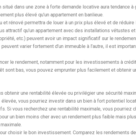
n situé dans une zone à forte demande locative aura tendance à
ndement plus élevé qu’un appartement en banlieue.
nu et rénové permettra de louer à un prix plus élevé et de réduir
us attractif qu’un appartement avec des installations vétustes et
priété, etc.) peuvent avoir un impact significatif sur le rendemen
 peuvent varier fortement d’un immeuble à l’autre, il est import
uencer le rendement, notamment pour les investissements à crédit
ntérêt sont bas, vous pouvez emprunter plus facilement et obtenir
 obtenir une rentabilité élevée ou privilégier une sécurité max
élevée, vous pourriez investir dans un bien à fort potentiel loca
s. Si vous recherchez une rentabilité maximale, vous pourriez cho
er pour un bien moins cher avec un rendement plus faible mais pl
é maximale.
pour choisir le bon investissement. Comparez les rendements de 