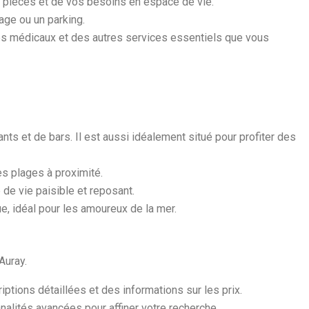
e pièces et de vos besoins en espace de vie.
age ou un parking.
es médicaux et des autres services essentiels que vous
ts et de bars. Il est aussi idéalement situé pour profiter des
es plages à proximité.
 de vie paisible et reposant.
e, idéal pour les amoureux de la mer.
Auray.
tions détaillées et des informations sur les prix.
nalités avancées pour affiner votre recherche.