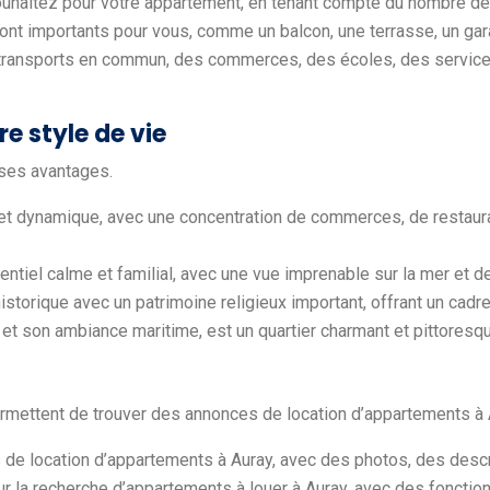
souhaitez pour votre appartement, en tenant compte du nombre d
sont importants pour vous, comme un balcon, une terrasse, un gar
s transports en commun, des commerces, des écoles, des servic
re style de vie
 ses avantages.
é et dynamique, avec une concentration de commerces, de restauran
dentiel calme et familial, avec une vue imprenable sur la mer et d
istorique avec un patrimoine religieux important, offrant un cadre
et son ambiance maritime, est un quartier charmant et pittoresqu
rmettent de trouver des annonces de location d’appartements à 
de location d’appartements à Auray, avec des photos, des descrip
ur la recherche d’appartements à louer à Auray, avec des fonction