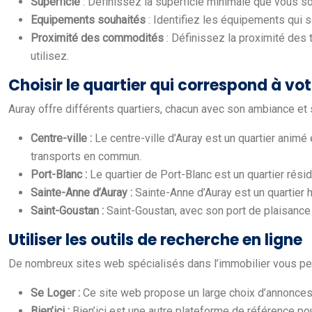
Superficie
: Définissez la superficie minimale que vous 
Equipements souhaités
: Identifiez les équipements qui 
Proximité des commodités
: Définissez la proximité de
utilisez.
Choisir le quartier qui correspond à vot
Auray offre différents quartiers, chacun avec son ambiance et
Centre-ville :
Le centre-ville d’Auray est un quartier anim
transports en commun.
Port-Blanc :
Le quartier de Port-Blanc est un quartier rési
Sainte-Anne d’Auray :
Sainte-Anne d’Auray est un quartier h
Saint-Goustan :
Saint-Goustan, avec son port de plaisance 
Utiliser les outils de recherche en ligne
De nombreux sites web spécialisés dans l’immobilier vous pe
Se Loger :
Ce site web propose un large choix d’annonces 
Bien’ici :
Bien’ici est une autre plateforme de référence po