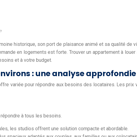
 ?
trimoine historique, son port de plaisance animé et sa qualité de
 demande en logements est forte. Trouver un appartement à louer
soins et à votre budget.
environs : une analyse approfondie
fre variée pour répondre aux besoins des locataires. Les prix va
 répondre à tous les besoins.
ules, les studios offrent une solution compacte et abordable.
us spacieux adaptés aux couples, aux familles ou aux colocatair