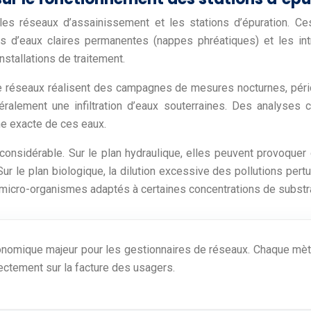
es réseaux d’assainissement et les stations d’épuration. Ces
ons d’eaux claires permanentes (nappes phréatiques) et les in
nstallations de traitement.
 de réseaux réalisent des campagnes de mesures nocturnes, pé
éralement une infiltration d’eaux souterraines. Des analyse
ne exacte de ces eaux.
considérable. Sur le plan hydraulique, elles peuvent provoquer
. Sur le plan biologique, la dilution excessive des pollutions p
e micro-organismes adaptés à certaines concentrations de substra
nomique majeur pour les gestionnaires de réseaux. Chaque mètre
rectement sur la facture des usagers.