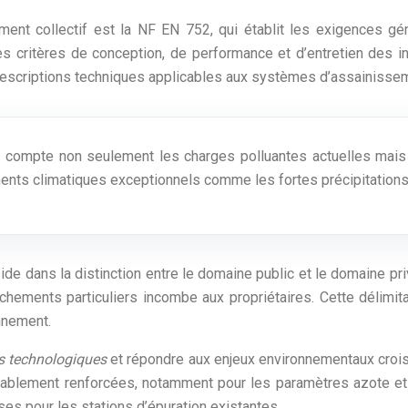
ent collectif est la NF EN 752, qui établit les exigences gé
s critères de conception, de performance et d’entretien des in
 prescriptions techniques applicables aux systèmes d’assainissem
n compte non seulement les charges polluantes actuelles mais
ents climatiques exceptionnels comme les fortes précipitations
ide dans la distinction entre le domaine public et le domaine pr
branchements particuliers incombe aux propriétaires. Cette déli
nnement.
s technologiques
et répondre aux enjeux environnementaux crois
rablement renforcées, notamment pour les paramètres azote et 
es pour les stations d’épuration existantes.