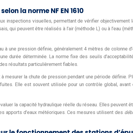
 selon la norme NF EN 1610
ux inspections visuelles, permettant de vérifier objectivement
ais, qui peuvent être réalisés à l’air (méthode L) ou à l’eau (
d’eau à une pression définie, généralement 4 mètres de colonne d
t une durée déterminée. La norme fixe des seuils d’acceptabilité
es résultats particulièrement fiables.
r et à mesurer la chute de pression pendant une période définie.
uites. Elle est souvent utilisée pour un contrôle global, avant
uer la capacité hydraulique réelle du réseau. Elles peuvent être
 les apports d’eaux météoriques. Ces mesures utilisent des
déb
ur le fonctionnement des stations d’épu