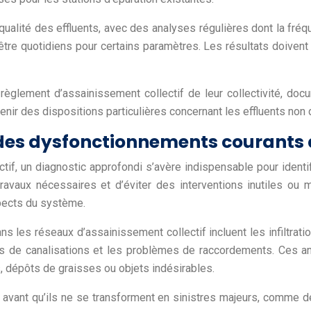
lité des effluents, avec des analyses régulières dont la fréquen
re quotidiens pour certains paramètres. Les résultats doivent ê
 règlement d’assainissement collectif de leur collectivité, doc
tenir des dispositions particulières concernant les effluents no
n des dysfonctionnements courants
tif, un diagnostic approfondi s’avère indispensable pour identifi
ravaux nécessaires et d’éviter des interventions inutiles ou
pects du système.
es réseaux d’assainissement collectif incluent les infiltrations
ts de canalisations et les problèmes de raccordements. Ces an
, dépôts de graisses ou objets indésirables.
ir avant qu’ils ne se transforment en sinistres majeurs, com