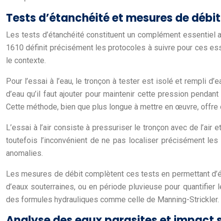
Tests d’étanchéité et mesures de débit
Les tests d’étanchéité constituent un complément essentiel a
1610 définit précisément les protocoles à suivre pour ces ess
le contexte.
Pour l’essai à l’eau, le tronçon à tester est isolé et rempli 
d’eau qu’il faut ajouter pour maintenir cette pression pendan
Cette méthode, bien que plus longue à mettre en œuvre, offre d
L’essai à l’air consiste à pressuriser le tronçon avec de l’ai
toutefois l’inconvénient de ne pas localiser précisément les f
anomalies.
Les mesures de débit complètent ces tests en permettant d’éval
d’eaux souterraines, ou en période pluvieuse pour quantifier
des formules hydrauliques comme celle de Manning-Strickler.
Analyse des eaux parasites et impact s